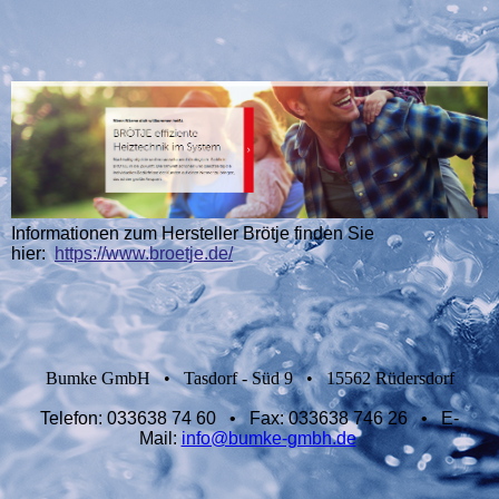
Informationen zum Hersteller Brötje finden Sie
hier:
https://www.broetje.de/
Bumke GmbH
•
Tasdorf - Süd 9
•
15562 Rüdersdorf
Telefon:
033638 74 60 •
Fax:
033638 746 26
•
E-
Mail:
info@bumke-gmbh.de