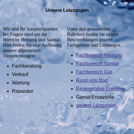
Unsere Leistungen
Wir sind Ihr Ansprechpartner
Unter den gesonderten
bei Fragen rund um die
Rubriken finden Sie nähere
Bereiche Heizung und Sanitär.
Beschreibungen unserer
Hier finden Sie eine Auflistung
Fachgebiete und Leistungen.
unserer allgemeinen
Fachbereich Heizung
Dienstleistungen:
Fachbereich Sanitär
Fachberatung
Fachbereich Gas
Verkauf
Rund ums Bad
Wartung
Regenerative Energien
Reparatur
Gamat-Ersatzteile
weitere Leistungen