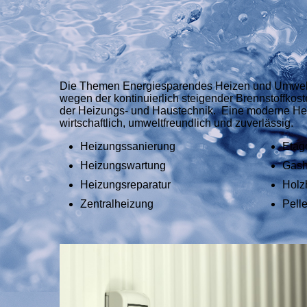
Die Themen Energiesparendes Heizen und Umwelt
wegen der kontinuierlich steigender Brennstoffkos
der Heizungs- und Haustechnik. Eine moderne Hei
wirtschaftlich, umweltfreundlich und zuverlässig.
Heizungssanierung
Etag
Heizungswartung
Gash
Heizungsreparatur
Holz
Zentralheizung
Pell