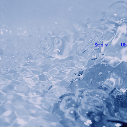
Start
Üb