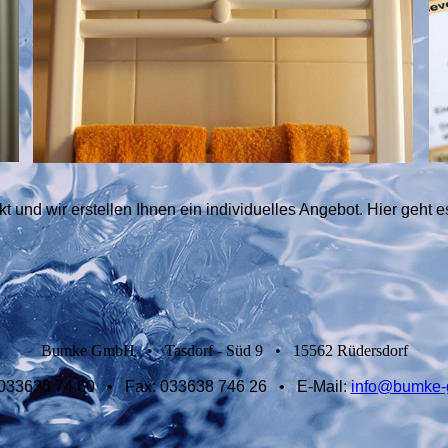
t und wir erstellen Ihnen ein individuelles Angebot. Hier geht 
Bumke GmbH
•
Tasdorf - Süd 9
•
15562 Rüdersdorf
033638 74 60 •
Fax:
033638 746 26
•
E-Mail:
info@bumke-