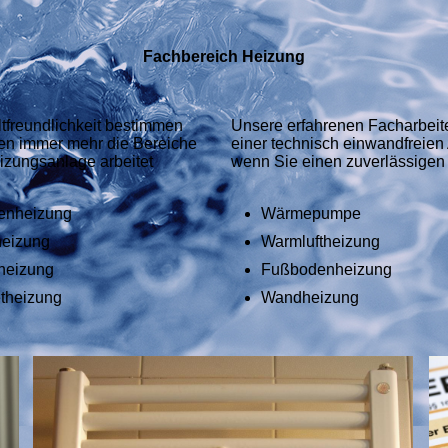
Fachbereich Heizung
freundlichkeit bestimmen
Unsere erfahrenen Facharbei
ten immer mehr die Bereiche
einer technisch einwandfreien
zungsanlage arbeitet
wenn Sie einen zuverlässigen
enheizung
Wärmepumpe
eizung
Warmluftheizung
heizung
Fußbodenheizung
etheizung
Wandheizung