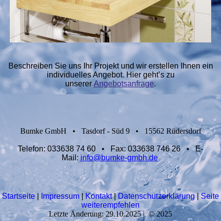
Beschreiben Sie uns Ihr Projekt und wir erstellen Ihnen ein
individuelles Angebot. Hier geht’s zu
unserer
Angebotsanfrage
.
Bumke GmbH
•
Tasdorf - Süd 9
•
15562 Rüdersdorf
Telefon:
033638 74 60 •
Fax:
033638 746 26
•
E-
Mail:
info@bumke-gmbh.de
Startseite
|
Impressum
|
Kontakt
|
Datenschutzerklärung
|
Seite
weiterempfehlen
Letzte Änderung: 29.10.2025 | © 2025