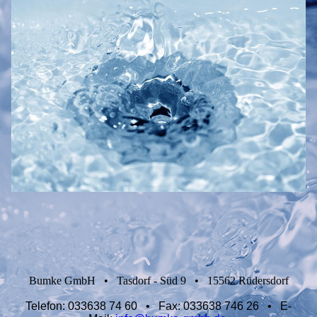
Bumke GmbH
•
Tasdorf - Süd 9
•
15562 Rüdersdorf
Telefon:
033638 74 60 •
Fax:
033638 746 26
•
E-